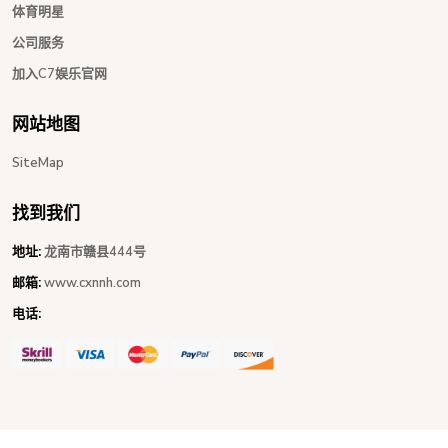
体育明星
公司服务
加入C7娱乐官网
网站地图
SiteMap
找到我们
地址:
龙南市赣县444号
邮箱:
www.cxnnh.com
电话: