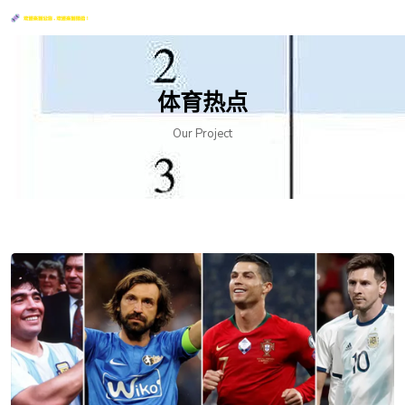
体育热点
Our Project