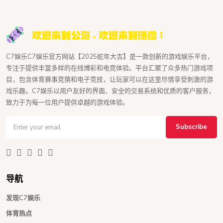
C7娱乐C7娱乐官方网站【2025蛇年大吉】是一款创新的游戏娱乐平台，
专注于提供丰富多样的在线博彩和电竞体验。平台汇聚了众多热门游戏项
目，包含体育赛事竞猜和电子竞技，让玩家可以在这里尽情享受刺激的游
戏乐趣。C7娱乐以用户友好的界面、安全的交易系统和优质的客户服务，
致力于为每一位用户提供卓越的游戏体验。
Subscribe
导航
发现C7娱乐
体育热点