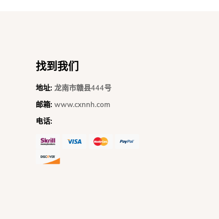
找到我们
地址:
龙南市赣县444号
邮箱:
www.cxnnh.com
电话: