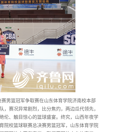
总决赛男篮冠军争取赛在山东体育学院济南校本部
队，赛况异常剧烈，比分焦灼，两边瓜代领先，
绝伦、触目惊心的篮球盛宴。终究，山西年夜学
国体育院校篮球联赛总决赛男篮冠军，山东体育学院