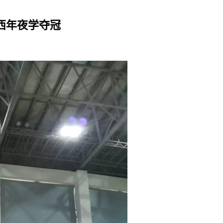
山西年夜学夺冠