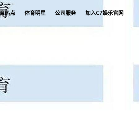
育热点
体育明星
公司服务
加入C7娱乐官网